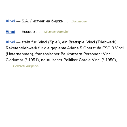
Vinci
— S.A. Листинг на бирже …
Википедия
Vinci
— Escudo …
Wikipedia Español
Vinci
— steht für: Vinci (Spiel), ein Brettspiel Vinci (Triebwerk),
Raketentriebwerk für die geplante Ariane 5 Oberstufe ESC B Vinci
(Unternehmen), französischer Baukonzern Personen: Vinci
Clodumar (* 1951), nauruischer Politiker Carole Vinci (* 1950),…
…
Deutsch Wikipedia