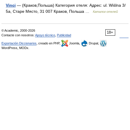
Vinci
— (Краков,Польша) Категория отеля: Адрес: ul. Wiślna 3/
5a, Старе Място, 31 007 Краков, Польша …
Каталог отелей
© Academic, 2000-2026
18+
Contacte con nosotros:
Apoyo técnico
,
Publicidad
Exportación Diccionarios
, creado en PHP,
Joomla,
Drupal,
WordPress, MODx.