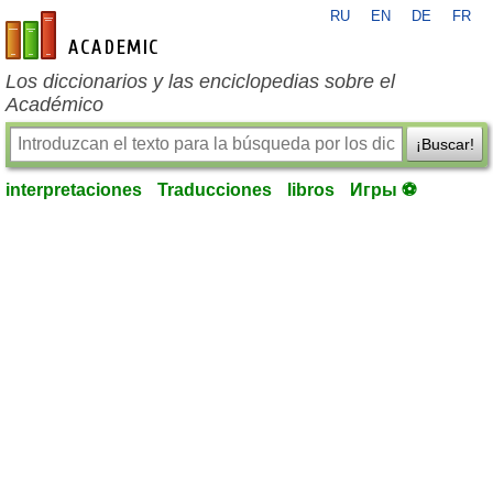
RU
EN
DE
FR
es-academic.com
Los diccionarios y las enciclopedias sobre el
Académico
¡Buscar!
interpretaciones
Traducciones
libros
Игры ⚽