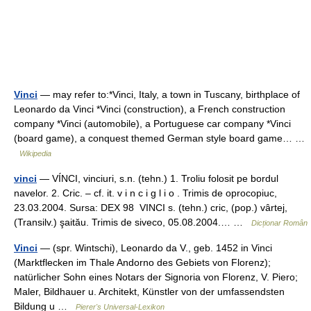
Vinci
— may refer to:*Vinci, Italy, a town in Tuscany, birthplace of
Leonardo da Vinci *Vinci (construction), a French construction
company *Vinci (automobile), a Portuguese car company *Vinci
(board game), a conquest themed German style board game… …
Wikipedia
vinci
— VÍNCI, vinciuri, s.n. (tehn.) 1. Troliu folosit pe bordul
navelor. 2. Cric. – cf. it. v i n c i g l i o . Trimis de oprocopiuc,
23.03.2004. Sursa: DEX 98 VINCI s. (tehn.) cric, (pop.) vârtej,
(Transilv.) şaitău. Trimis de siveco, 05.08.2004.… …
Dicționar Român
Vinci
— (spr. Wintschi), Leonardo da V., geb. 1452 in Vinci
(Marktflecken im Thale Andorno des Gebiets von Florenz);
natürlicher Sohn eines Notars der Signoria von Florenz, V. Piero;
Maler, Bildhauer u. Architekt, Künstler von der umfassendsten
Bildung u …
Pierer's Universal-Lexikon