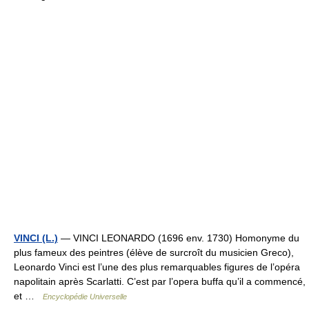
VINCI (L.)
— VINCI LEONARDO (1696 env. 1730) Homonyme du
plus fameux des peintres (élève de surcroît du musicien Greco),
Leonardo Vinci est l’une des plus remarquables figures de l’opéra
napolitain après Scarlatti. C’est par l’opera buffa qu’il a commencé,
et …
Encyclopédie Universelle